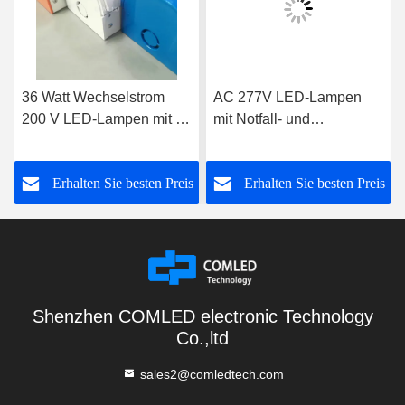
36 Watt Wechselstrom
AC 277V LED-Lampen
200 V LED-Lampen mit 10
mit Notfall- und
V-Dimmfunktion
Sensordämmungsfunktion
s
Erhalten Sie besten Preis
Erhalten Sie besten Preis
Shenzhen COMLED electronic Technology
Co.,ltd
sales2@comledtech.com