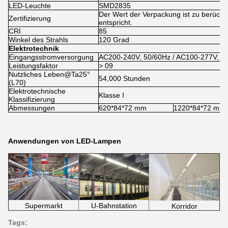
LED-Leuchte
SMD2835
Der Wert der Verpackung ist zu berücks
Zertifizierung
entspricht.
CRI
85
Winkel des Strahls
120 Grad
Elektrotechnik
Eingangsstromversorgung
AC200-240V, 50/60Hz / AC100-277V, 5
Leistungsfaktor
> 09
Nutzliches Leben@Ta25°
54,000 Stunden
(L70)
Elektrotechnische
Klasse I
Klassifizierung
Abmessungen
620*84*72 mm
1220*84*72 mm
Anwendungen von LED-Lampen
Supermarkt
U-Bahnstation
Korridor
Tags: