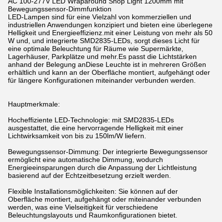
AC 100-277V LED Wraparound Shop Light 1200mm mit
Bewegungssensor-Dimmfunktion
LED-Lampen sind für eine Vielzahl von kommerziellen und
industriellen Anwendungen konzipiert und bieten eine überlegene
Helligkeit und Energieeffizienz.mit einer Leistung von mehr als 50
W und, und integrierte SMD2835-LEDs, sorgt dieses Licht für
eine optimale Beleuchtung für Räume wie Supermärkte,
Lagerhäuser, Parkplätze und mehr.Es passt die Lichtstärken
anhand der Belegung anDiese Leuchte ist in mehreren Größen
erhältlich und kann an der Oberfläche montiert, aufgehängt oder
für längere Konfigurationen miteinander verbunden werden.
Hauptmerkmale:
Hocheffiziente LED-Technologie: mit SMD2835-LEDs
ausgestattet, die eine hervorragende Helligkeit mit einer
Lichtwirksamkeit von bis zu 150lm/W liefern.
Bewegungssensor-Dimmung: Der integrierte Bewegungssensor
ermöglicht eine automatische Dimmung, wodurch
Energieeinsparungen durch die Anpassung der Lichtleistung
basierend auf der Echtzeitbesetzung erzielt werden.
Flexible Installationsmöglichkeiten: Sie können auf der
Oberfläche montiert, aufgehängt oder miteinander verbunden
werden, was eine Vielseitigkeit für verschiedene
Beleuchtungslayouts und Raumkonfigurationen bietet.