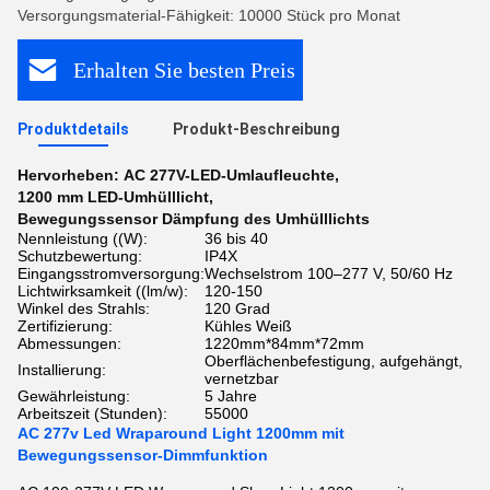
Versorgungsmaterial-Fähigkeit: 10000 Stück pro Monat
Erhalten Sie besten Preis
Produktdetails
Produkt-Beschreibung
Hervorheben:
AC 277V-LED-Umlaufleuchte
,
1200 mm LED-Umhülllicht
,
Bewegungssensor Dämpfung des Umhülllichts
Nennleistung ((W):
36 bis 40
Schutzbewertung:
IP4X
Eingangsstromversorgung:
Wechselstrom 100–277 V, 50/60 Hz
Lichtwirksamkeit ((lm/w):
120-150
Winkel des Strahls:
120 Grad
Zertifizierung:
Kühles Weiß
Abmessungen:
1220mm*84mm*72mm
Oberflächenbefestigung, aufgehängt,
Installierung:
vernetzbar
Gewährleistung:
5 Jahre
Arbeitszeit (Stunden):
55000
AC 277v Led Wraparound Light 1200mm mit
Bewegungssensor-Dimmfunktion