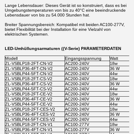
Lange Lebensdauer: Dieses Gerät ist so konstruiert, dass es bei
Umgebungstemperaturen von bis zu 40°C eine beeindruckende
Lebensdauer von bis zu 54.000 Stunden hat.
Breiter Spannungsbereich: Kompatibel mit beiden AC100-277V,
bietet Flexibilität bei der Installation für eine Vielzahl von
elektrischen Systemen.
LED-Umhüllungsarmaturen ((V-Serie) PARAMETERDATEN
Modell
Eingangsspannung
Watt
S
ZL-VSBLP18-2FT-CN-V2
AC200-240V
18w
x
ZL-VSBLP36-4FT-CN-V2
AC200-240V
36 W
x
ZL-VSBLP44-5FT-CN-V2
AC200-240V
44w
x
ZL-VSBLP18-2FT-CS-V2
AC200-240V
18w
1
ZL-VSBLP36-4FT-CS-V2
AC200-240V
36 W
1
ZL-VSBLP44-5FT-CS-V2
AC200-240V
44w
1
ZL-VSBLP18-2FT-CE-V2
AC200-240V
18w
x
ZL-VSBLP36-4FT-CE-V2
AC200-240V
36 W
x
ZL-VSBLP44-5FT-CE-V2
AC200-240V
44w
x
ZL-VSBLP18-2FT-CES-V2
AC200-240V
18w
1
ZL-VSBLP36-4FT-CES-V2
AC200-240V
36 W
1
ZL-VSBLP44-5FT-CES-V2
AC200-240V
44w
1
ZL-VSBLP18-2FT-CN-V1
AC100-277V
18w
x
ZL-VSBLP36-4FT-CN-V1
AC100-277V
36 W
x