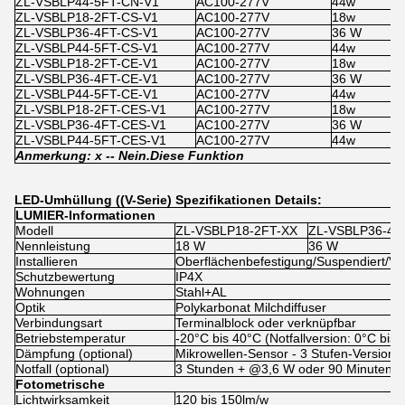
ZL-VSBLP44-5FT-CN-V1
AC100-277V
44w
x
ZL-VSBLP18-2FT-CS-V1
AC100-277V
18w
1
ZL-VSBLP36-4FT-CS-V1
AC100-277V
36 W
1
ZL-VSBLP44-5FT-CS-V1
AC100-277V
44w
1
ZL-VSBLP18-2FT-CE-V1
AC100-277V
18w
x
ZL-VSBLP36-4FT-CE-V1
AC100-277V
36 W
x
ZL-VSBLP44-5FT-CE-V1
AC100-277V
44w
x
ZL-VSBLP18-2FT-CES-V1
AC100-277V
18w
1
ZL-VSBLP36-4FT-CES-V1
AC100-277V
36 W
1
ZL-VSBLP44-5FT-CES-V1
AC100-277V
44w
1
Anmerkung: x -
- Nein.
Diese Funktion
LED-Umhüllung ((V-Serie) Spezifikationen Details:
LUMIER-Informationen
Modell
ZL-VSBLP18-2FT-XX
ZL-VSBLP36-4F
Nennleistung
18 W
36 W
Installieren
Oberflächenbefestigung/Suspendiert/Ve
Schutzbewertung
IP4X
Wohnungen
Stahl+AL
Optik
Polykarbonat Milchdiffuser
Verbindungsart
Terminalblock oder verknüpfbar
Betriebstemperatur
-20°C bis 40°C (Notfallversion: 0°C bis 
Dämpfung (optional)
Mikrowellen-Sensor - 3 Stufen-Versio
Notfall (optional)
3 Stunden + @3,6 W oder 90 Minuten +
Fotometrische
Lichtwirksamkeit
120 bis 150lm/w