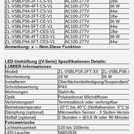
ZL-VSBLP18-2FT-CS-V1
AC100-277V
18w
1
ZL-VSBLP36-4FT-CS-V1
AC100-277V
36 W
1
ZL-VSBLP44-5FT-CS-V1
AC100-277V
44w
1
ZL-VSBLP18-2FT-CE-V1
AC100-277V
18w
x
ZL-VSBLP36-4FT-CE-V1
AC100-277V
36 W
x
ZL-VSBLP44-5FT-CE-V1
AC100-277V
44w
x
ZL-VSBLP18-2FT-CES-V1
AC100-277V
18w
1
ZL-VSBLP36-4FT-CES-V1
AC100-277V
36 W
1
ZL-VSBLP44-5FT-CES-V1
AC100-277V
44w
1
Anmerkung: x -
- Nein.
Diese Funktion
LED-Umhüllung ((V-Serie) Spezifikationen Details:
LUMIER-Informationen
Modell
ZL-VSBLP18-2FT-XX
ZL-VSBLP36-4F
Nennleistung
18 W
36 W
Installieren
Oberflächenbefestigung/Suspendiert/Ve
Schutzbewertung
IP4X
Wohnungen
Stahl+AL
Optik
Polykarbonat Milchdiffuser
Verbindungsart
Terminalblock oder verknüpfbar
Betriebstemperatur
-20°C bis 40°C (Notfallversion: 0°C bis 
Dämpfung (optional)
Mikrowellen-Sensor - 3 Stufen-Versio
Notfall (optional)
3 Stunden + @3,6 W oder 90 Minuten +
Fotometrische
Lichtwirksamkeit
120 bis 150lm/w
LED-Leuchte
SMD2835