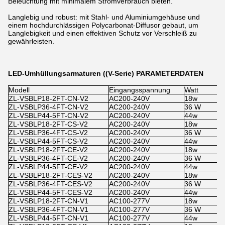
Beleuchtung mit minimalem Stromverbrauch bieten.
Langlebig und robust: mit Stahl- und Aluminiumgehäuse und
einem hochdurchlässigen Polycarbonat-Diffusor gebaut, um
Langlebigkeit und einen effektiven Schutz vor Verschleiß zu
gewährleisten.
LED-Umhüllungsarmaturen ((V-Serie) PARAMETERDATEN
Modell
Eingangsspannung
Watt
S
ZL-VSBLP18-2FT-CN-V2
AC200-240V
18w
x
ZL-VSBLP36-4FT-CN-V2
AC200-240V
36 W
x
ZL-VSBLP44-5FT-CN-V2
AC200-240V
44w
x
ZL-VSBLP18-2FT-CS-V2
AC200-240V
18w
1
ZL-VSBLP36-4FT-CS-V2
AC200-240V
36 W
1
ZL-VSBLP44-5FT-CS-V2
AC200-240V
44w
1
ZL-VSBLP18-2FT-CE-V2
AC200-240V
18w
x
ZL-VSBLP36-4FT-CE-V2
AC200-240V
36 W
x
ZL-VSBLP44-5FT-CE-V2
AC200-240V
44w
x
ZL-VSBLP18-2FT-CES-V2
AC200-240V
18w
1
ZL-VSBLP36-4FT-CES-V2
AC200-240V
36 W
1
ZL-VSBLP44-5FT-CES-V2
AC200-240V
44w
1
ZL-VSBLP18-2FT-CN-V1
AC100-277V
18w
x
ZL-VSBLP36-4FT-CN-V1
AC100-277V
36 W
x
ZL-VSBLP44-5FT-CN-V1
AC100-277V
44w
x