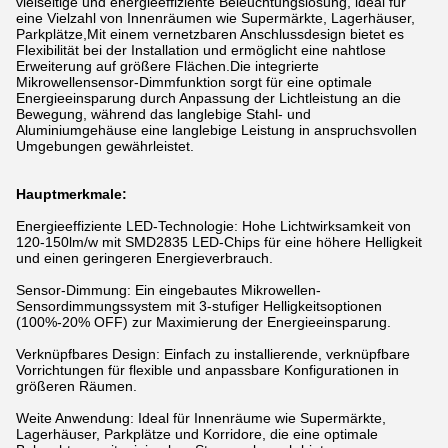
vielseitige und energieeffiziente Beleuchtungslösung, ideal für
eine Vielzahl von Innenräumen wie Supermärkte, Lagerhäuser,
Parkplätze,Mit einem vernetzbaren Anschlussdesign bietet es
Flexibilität bei der Installation und ermöglicht eine nahtlose
Erweiterung auf größere Flächen.Die integrierte
Mikrowellensensor-Dimmfunktion sorgt für eine optimale
Energieeinsparung durch Anpassung der Lichtleistung an die
Bewegung, während das langlebige Stahl- und
Aluminiumgehäuse eine langlebige Leistung in anspruchsvollen
Umgebungen gewährleistet.
Hauptmerkmale:
Energieeffiziente LED-Technologie: Hohe Lichtwirksamkeit von
120-150lm/w mit SMD2835 LED-Chips für eine höhere Helligkeit
und einen geringeren Energieverbrauch.
Sensor-Dimmung: Ein eingebautes Mikrowellen-
Sensordimmungssystem mit 3-stufiger Helligkeitsoptionen
(100%-20% OFF) zur Maximierung der Energieeinsparung.
Verknüpfbares Design: Einfach zu installierende, verknüpfbare
Vorrichtungen für flexible und anpassbare Konfigurationen in
größeren Räumen.
Weite Anwendung: Ideal für Innenräume wie Supermärkte,
Lagerhäuser, Parkplätze und Korridore, die eine optimale