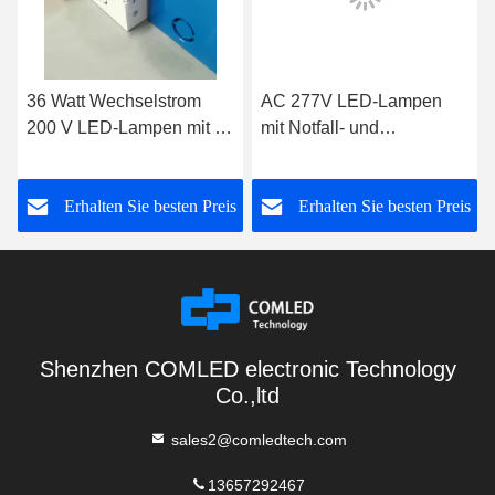
36 Watt Wechselstrom
AC 277V LED-Lampen
200 V LED-Lampen mit 10
mit Notfall- und
V-Dimmfunktion
Sensordämmungsfunktion
s
Erhalten Sie besten Preis
Erhalten Sie besten Preis
Shenzhen COMLED electronic Technology
Co.,ltd
sales2@comledtech.com
13657292467