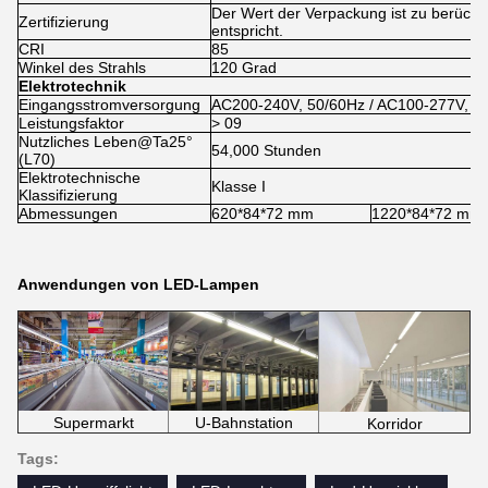
Der Wert der Verpackung ist zu berücks
Zertifizierung
entspricht.
CRI
85
Winkel des Strahls
120 Grad
Elektrotechnik
Eingangsstromversorgung
AC200-240V, 50/60Hz / AC100-277V, 5
Leistungsfaktor
> 09
Nutzliches Leben@Ta25°
54,000 Stunden
(L70)
Elektrotechnische
Klasse I
Klassifizierung
Abmessungen
620*84*72 mm
1220*84*72 mm
Anwendungen von LED-Lampen
Supermarkt
U-Bahnstation
Korridor
Tags: