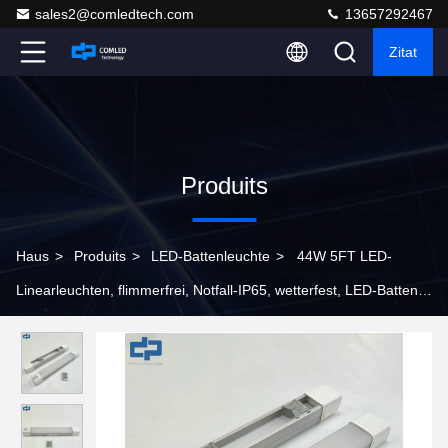
sales2@comledtech.com
13657292467
Zitat
Produits
Haus
>
Produits
>
LED-Battenleuchte
>
44W 5FT LED-
Linearleuchten, flimmerfrei, Notfall-IP65, wetterfest, LED-Batten,
Sensor, Dimmung, Parkplatz-LED-Battenleuchten,
Tunnelbeleuchtung