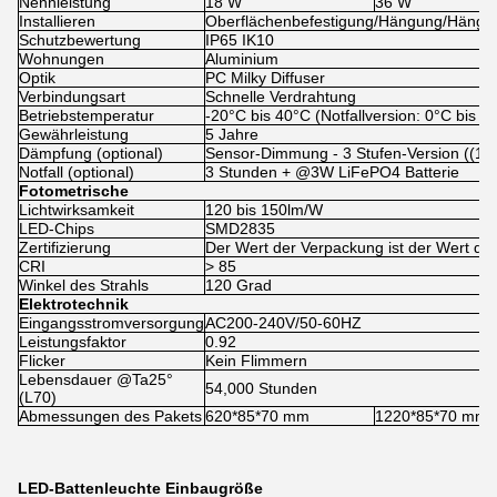
Nennleistung
18 W
36 W
Installieren
Oberflächenbefestigung/Hängung/Hängu
Schutzbewertung
IP65 IK10
Wohnungen
Aluminium
Optik
PC Milky Diffuser
Verbindungsart
Schnelle Verdrahtung
Betriebstemperatur
-20°C bis 40°C (Notfallversion: 0°C bis 4
Gewährleistung
5 Jahre
Dämpfung (optional)
Sensor-Dimmung - 3 Stufen-Version ((10
Notfall (optional)
3 Stunden + @3W LiFePO4 Batterie
Fotometrische
Lichtwirksamkeit
120 bis 150lm/W
LED-Chips
SMD2835
Zertifizierung
Der Wert der Verpackung ist der Wert der
CRI
> 85
Winkel des Strahls
120 Grad
Elektrotechnik
Eingangsstromversorgung
AC200-240V/50-60HZ
Leistungsfaktor
0.92
Flicker
Kein Flimmern
Lebensdauer @Ta25°
54,000 Stunden
(L70)
Abmessungen des Pakets
620*85*70 mm
1220*85*70 mm
LED-Battenleuchte Einbaugröße