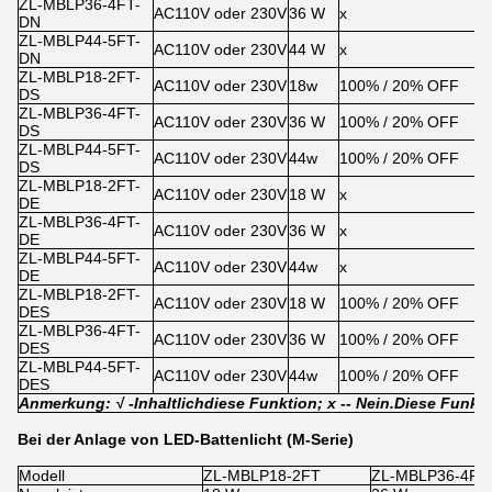
ZL-MBLP36-4FT-
AC110V oder 230V
36 W
x
DN
ZL-MBLP44-5FT-
AC110V oder 230V
44 W
x
DN
ZL-MBLP18-2FT-
AC110V oder 230V
18w
100% / 20% OFF
DS
ZL-MBLP36-4FT-
AC110V oder 230V
36 W
100% / 20% OFF
DS
ZL-MBLP44-5FT-
AC110V oder 230V
44w
100% / 20% OFF
DS
ZL-MBLP18-2FT-
AC110V oder 230V
18 W
x
DE
ZL-MBLP36-4FT-
AC110V oder 230V
36 W
x
DE
ZL-MBLP44-5FT-
AC110V oder 230V
44w
x
DE
ZL-MBLP18-2FT-
AC110V oder 230V
18 W
100% / 20% OFF
DES
ZL-MBLP36-4FT-
AC110V oder 230V
36 W
100% / 20% OFF
DES
ZL-MBLP44-5FT-
AC110V oder 230V
44w
100% / 20% OFF
DES
Anmerkung: √ -
Inhaltlich
diese Funktion; x -
- Nein.
Diese Funkt
Bei der Anlage von LED-Battenlicht (M-Serie)
Modell
ZL-MBLP18-2FT
ZL-MBLP36-4FT