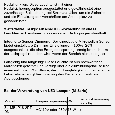
Notfallfunktion: Diese Leuchte ist mit einer
Notfallsicherungsoption ausgestattet und gewährleistet eine
zuverlässige Beleuchtung bei Stromausfällen, um die Sicherheit
und die Einhaltung der Vorschriften am Arbeitsplatz zu
gewährleisten.
Wetterfestes Design: Mit einer IP65-Bewertung ist dieses
Leuchten so konstruiert, dass es rauen Bedingungen standhält.
Integrierte Sensor-Dimmung: Der eingebaute Mikrowellen-Sensor
bietet einstellbare Dimming-Einstellungen (100% -20%
ausgeschaltet), die eine Energieeinsparung ermöglichen, indem
der Lichtpegel reduziert wird, wenn der Bereich nicht belegt ist.
Langlebig und langlebig: Diese Leuchte ist aus hochwertigen
Materialien gefertigt und verfügt über ein Aluminiumgehäuse und
einen milchigen PC-Diffusor, der für Langlebigkeit und eine lange
Lebensdauer sorgt.Verringerung des Bedarfs an häufigen
Austauschungen.
Bei der Verwendung von LED-Lampen (M-Serie)
Sensor-Dämmung
Modell
Eingangsspannung
Watt
Standby
ZL-MBLP18-2FT-
AC110V oder 230V
18 W
x
DN