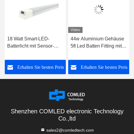
Video
18 Watt Smart-LED-
44w Aluminium Gehäuse
Batterlicht mit Sensor-
5ft Led Batten Fitting mit
Funktionsmodulen
Sensor 1500mm
Wechselleuchte
Milchweiß
s
Erhalten Sie besten Preis
Erhalten Sie besten Preis
Shenzhen COMLED electronic Technology
Co.,ltd
sales2@comledtech.com