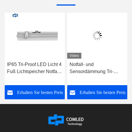
Video
IP65 Tri-Proof LED Licht 4
Notfall- und
Fuß Lichtspeicher Notfall
Sensordämmung Tri-
LED Batten
Proof-Licht 36 W - 40 W
Batten Licht
s
Erhalten Sie besten Preis
Erhalten Sie besten Preis