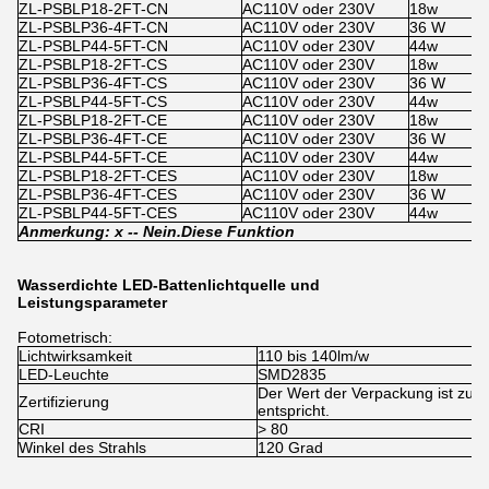
ZL-PSBLP18-2FT-CN
AC110V oder 230V
18w
ZL-PSBLP36-4FT-CN
AC110V oder 230V
36 W
ZL-PSBLP44-5FT-CN
AC110V oder 230V
44w
ZL-PSBLP18-2FT-CS
AC110V oder 230V
18w
ZL-PSBLP36-4FT-CS
AC110V oder 230V
36 W
ZL-PSBLP44-5FT-CS
AC110V oder 230V
44w
ZL-PSBLP18-2FT-CE
AC110V oder 230V
18w
ZL-PSBLP36-4FT-CE
AC110V oder 230V
36 W
ZL-PSBLP44-5FT-CE
AC110V oder 230V
44w
ZL-PSBLP18-2FT-CES
AC110V oder 230V
18w
ZL-PSBLP36-4FT-CES
AC110V oder 230V
36 W
ZL-PSBLP44-5FT-CES
AC110V oder 230V
44w
Anmerkung: x -
- Nein.
Diese Funktion
Wasserdichte LED-Battenlichtquelle und
Leistungsparameter
Fotometrisch:
Lichtwirksamkeit
110 bis 140lm/w
LED-Leuchte
SMD2835
Der Wert der Verpackung ist zu 
Zertifizierung
entspricht.
CRI
> 80
Winkel des Strahls
120 Grad