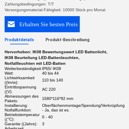
Zahlungsbedingungen: T/T
Versorgungsmaterial-Fähigkeit: 10000 Stück pro Monat
Erhalten Sie besten Preis
Produktdetails
Produkt-Beschreibung
Hervorheben:
IK08 Bewertungswert LED Battenlicht
,
IK08 Beurteilung LED-Battenleuchten
,
Notfallleuchten mit LED-Batten
Wetterbeständigkeit:
IP65/ IK08
Watt:
40 bis 44
Lichtwirksamkeit
110 bis 140
((lm/w):
Eintrittsspannung
AC 220
((V):
Abmessungen des
1580*116*92 mm
Pakets:
Installierung:
Oberflächenmontage/Spendung/Verknüpfung
Notfallfunktion:
- Ja, das ist es.
Betriebstemperatur
0 - 40
((°C):
Garantie ((Jahre):
3
Arbeitszeit