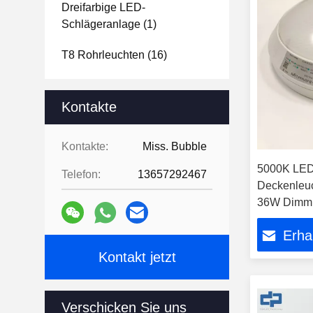
Dreifarbige LED-
Schlägeranlage
(1)
T8 Rohrleuchten
(16)
Kontakte
Kontakte:
Miss. Bubble
5000K LED
Telefon:
13657292467
Deckenleuc
36W Dimm
Erha
Kontakt jetzt
Verschicken Sie uns