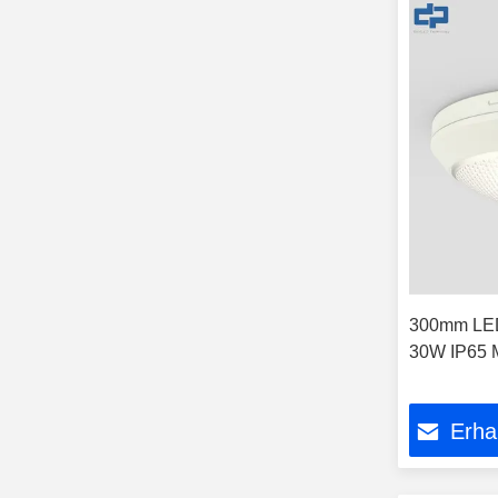
300mm LED
30W IP65 
Erha