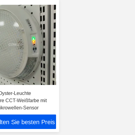
yster-Leuchte
re CCT-Weißfarbe mit
krowellen-Sensor
lten Sie besten Preis