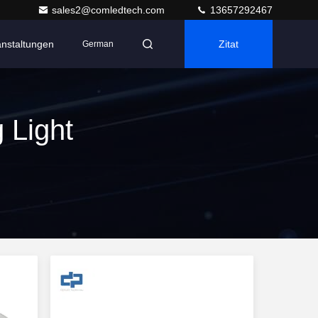
sales2@comledtech.com
13657292467
anstaltungen
Zitat
German
 Light