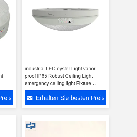
industrial LED oyster Light vapor
ht
proof IP65 Robust Ceiling Light
emergency ceiling light Fixture
durable surface mount round ceiling
Preis
Erhalten Sie besten Preis
light with 3000mAh Battery