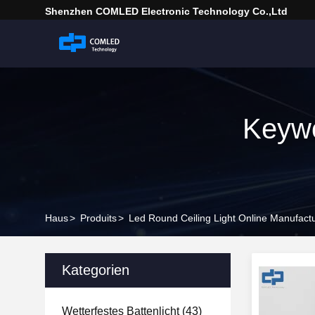
Shenzhen COMLED Electronic Technology Co.,ltd
Keywo
Haus
>
Produits
>
Led Round Ceiling Light Online Manufact
Kategorien
Wetterfestes Battenlicht
(43)