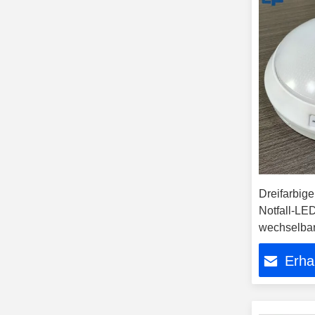
Dreifarbige
Notfall-LE
wechselbar
IP65 wasse
Erha
Oberfläche
Leuchten