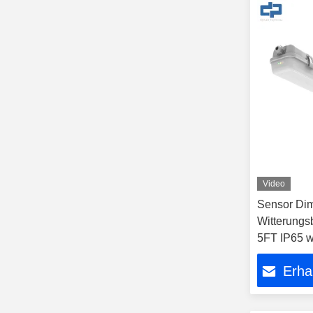
Video
Sensor Di
Witterungs
5FT IP65 w
Verknüpfbar
Erha