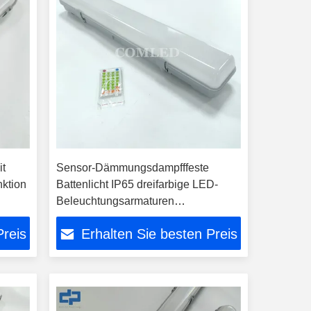
it
Sensor-Dämmungsdampfffeste
ktion
Battenlicht IP65 dreifarbige LED-
Beleuchtungsarmaturen
Hochwasserdichte Industrie-
Preis
Erhalten Sie besten Preis
Dampflicht Tri-Proof LED-Licht 4
Fuß-Lichtarmatur Notfall LED-Batten