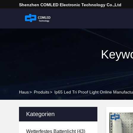
Shenzhen COMLED Electronic Technology Co.,ltd
Keywor
Haus
>
Produits
>
Ip65 Led Tri Proof Light Online Manufactu
Kategorien
Wetterfestes Battenlicht
(43)