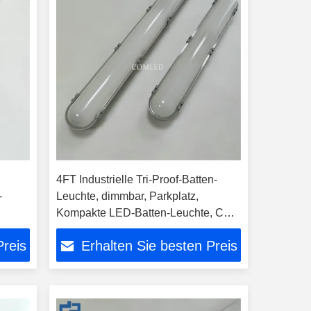
4FT Industrielle Tri-Proof-Batten-
-
Leuchte, dimmbar, Parkplatz,
Kompakte LED-Batten-Leuchte, CE-
uchten
und SAA-geprüft, Tri-Proof-
Preis
Erhalten Sie besten Preis
feste
Linearleuchte, Sensor-Dimmung,
dampfgeschützte LED-Batten