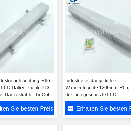
ndustriebeleuchtung IP66
Industrielle, dampfdichte
e LED-Battenleuchte 3CCT
Wannenleuchte 1200mm IP65,
l Dampfstrahler Tri-Color
dreifach geschützte LED-
sserdichte LED-Batten,
Beleuchtung für Lagerhallen,
lten Sie besten Preis
Erhalten Sie besten 
 durch CE SAA C-Tick
Tunnelbeleuchtung, wetterfeste
ndustriebeleuchtung
Wannenleuchten mit 3CCT-
Farbwechsel