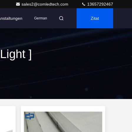
sales2@comledtech.com
13657292467
anstaltungen
Zitat
German
Light ]