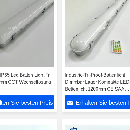
IP65 Led Batten Light Tri
Industrie-Tri-Proof-Battenlicht
0mm CCT Wechsellösung
Dimmbar Lager Kompakte LED
Bettenlicht 1200mm CE SAA
zugelassen tri-proof lineare Le
lten Sie besten Preis
Erhalten Sie besten 
mit Sensor PC Gehäuse dampff
LED-Leuchten