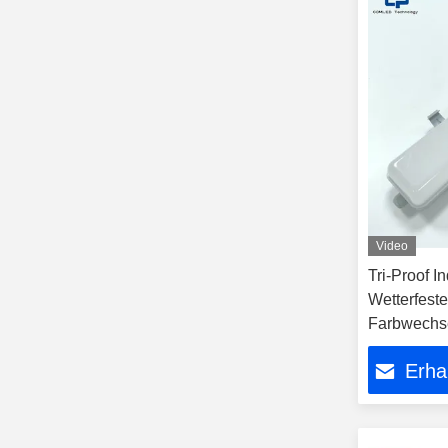
Video
Tri-Proof I
Wetterfest
Farbwechse
1500mm wa
Erha
zugelassen
UKCA für I