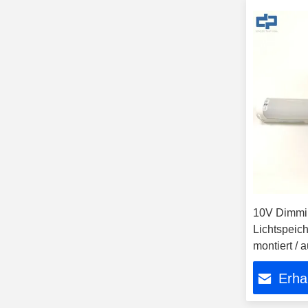
10V Dimmi
Lichtspeic
montiert / 
Erha