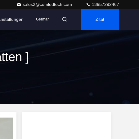
sales2@comledtech.com
13657292467
anstaltungen
Zitat
German
ten ]