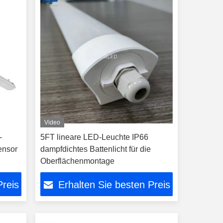
Video
-
5FT lineare LED-Leuchte IP66
ensor
dampfdichtes Battenlicht für die
Oberflächenmontage
Preis
Erhalten Sie besten Preis