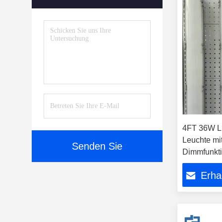
4FT 36W L
Leuchte mi
Senden Sie
Dimmfunkti
Industrieb
Erha