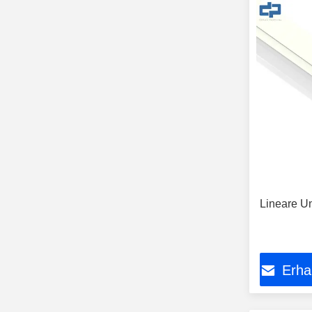
Lineare U
Erha