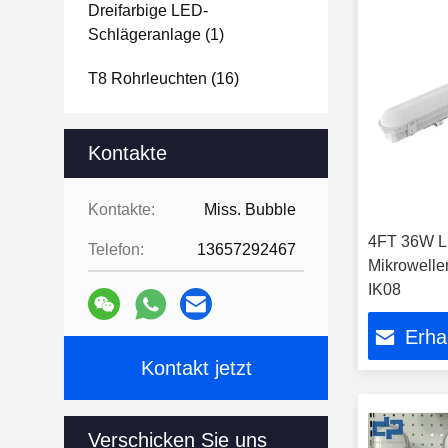
Dreifarbige LED-
Schlägeranlage
(1)
T8 Rohrleuchten
(16)
Kontakte
Kontakte:
Miss. Bubble
4FT 36W L
Telefon:
13657292467
Mikrowelle
IK08
Erha
Kontakt jetzt
Verschicken Sie uns