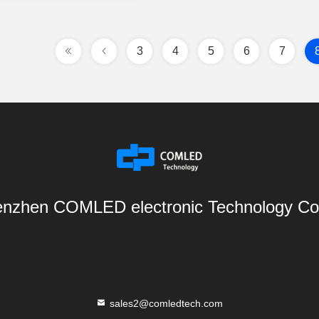
3
4
5
6
7
nzhen COMLED electronic Technology Co.
sales2@comledtech.com